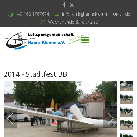
+49 162 1767674
info
lsghannsklemm
de
[AT]
[PUNKT]
Wochenende & Feiertage
2014 - Stadtfest BB