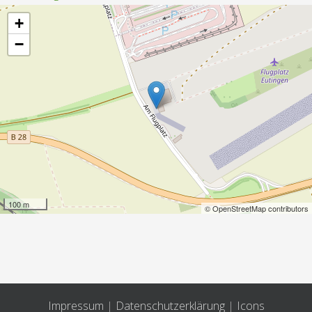
+
−
100 m
© OpenStreetMap contributors
Impressum
|
Datenschutzerklärung
|
Icons