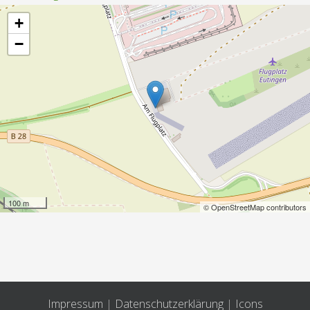
+
−
100 m
© OpenStreetMap contributors
Impressum
|
Datenschutzerklärung
|
Icons