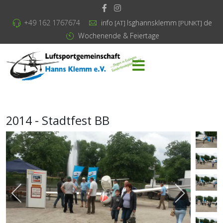
+49 162 1767674
info
lsghannsklemm
de
[AT]
[PUNKT]
Wochenende & Feiertage
2014 - Stadtfest BB