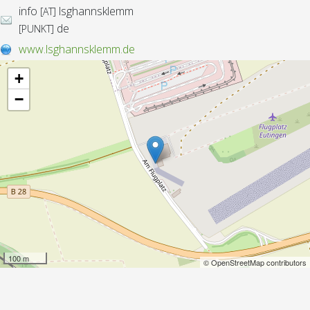
info
lsghannsklemm
[AT]
de
[PUNKT]
www.lsghannsklemm.de
+
−
100 m
© OpenStreetMap contributors