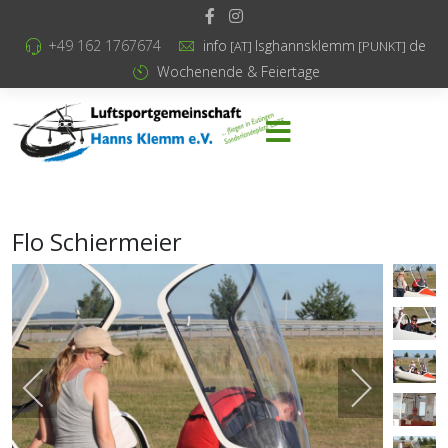
+49 162 1767674
info
lsghannsklemm
de
[AT]
[PUNKT]
Wochenende & Feiertage
Flo Schiermeier