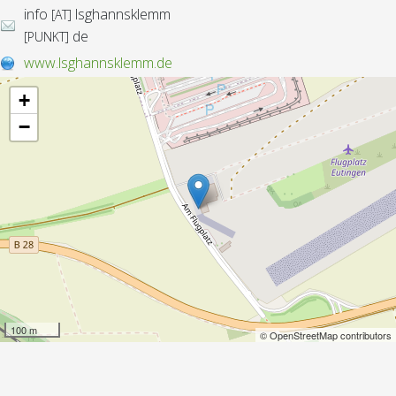
info
lsghannsklemm
[AT]
de
[PUNKT]
www.lsghannsklemm.de
+
−
100 m
© OpenStreetMap contributors