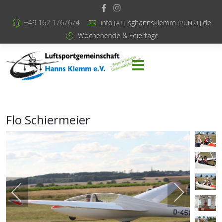
+49 162 1767674
info
lsghannsklemm
de
[AT]
[PUNKT]
Wochenende & Feiertage
Flo Schiermeier