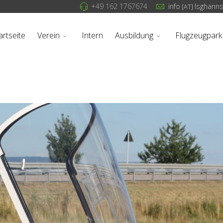
+49 162 1767674
info
lsghann
[AT]
artseite
Verein
Intern
Ausbildung
Flugzeugpark