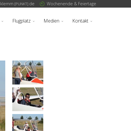
sklemm
de
Wochenende & Feiertage
[PUNKT]
Flugplatz
Medien
Kontakt