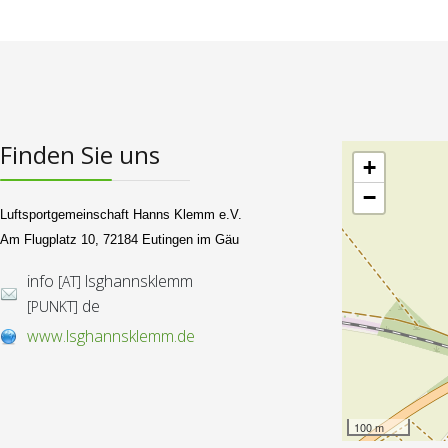
Finden Sie uns
+
−
Luftsportgemeinschaft Hanns Klemm e.V.
Am Flugplatz 10, 72184 Eutingen im Gäu
info
lsghannsklemm
[AT]
de
[PUNKT]
www.lsghannsklemm.de
100 m