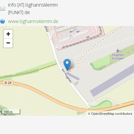
info
lsghannsklemm
[AT]
de
[PUNKT]
www.lsghannsklemm.de
+
−
100 m
© OpenStreetMap contributors