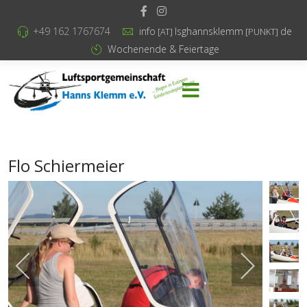
+49 162 1767674
info
lsghannsklemm
de
[AT]
[PUNKT]
Wochenende & Feiertage
Flo Schiermeier