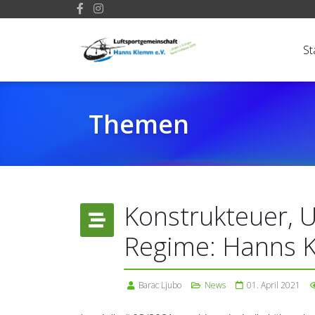
St
Themen
Konstrukteuer, 
Regime: Hanns 
Barac Ljubo
News
01. April 2021