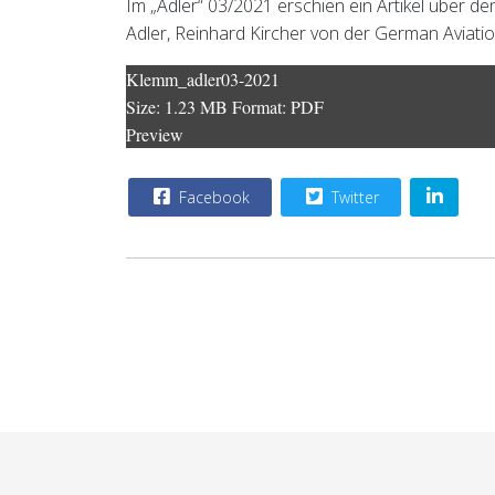
Im „Adler“ 03/2021 erschien ein Artikel über 
Adler, Reinhard Kircher von der German Aviati
Klemm_adler03-2021
Size:
1.23 MB
Format:
PDF
Preview
Facebook
Twitter