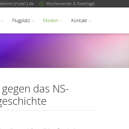
sklemm
de
Wochenende & Feiertage
[PUNKT]
Flugplatz
Medien
Kontakt
 gegen das NS-
eschichte