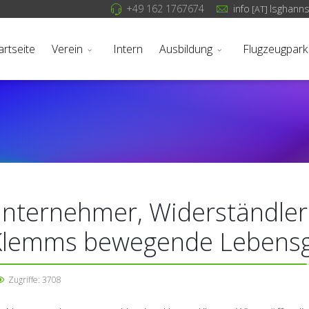
+49 162 1767674
info
lsghann
[AT]
artseite
Verein
Intern
Ausbildung
Flugzeugpark
Unternehmer, Widerständler
Klemms bewegende Lebensg
Zugriffe: 3708