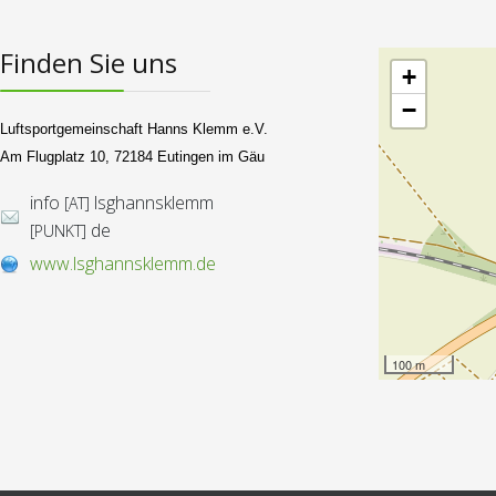
Finden Sie uns
+
−
Luftsportgemeinschaft Hanns Klemm e.V.
Am Flugplatz 10, 72184 Eutingen im Gäu
info
lsghannsklemm
[AT]
de
[PUNKT]
www.lsghannsklemm.de
100 m