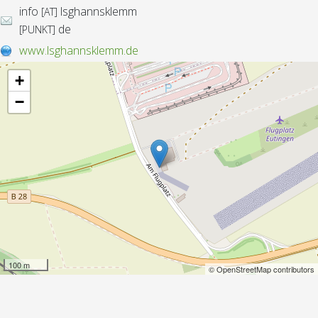
info
lsghannsklemm
[AT]
de
[PUNKT]
www.lsghannsklemm.de
+
−
100 m
© OpenStreetMap contributors