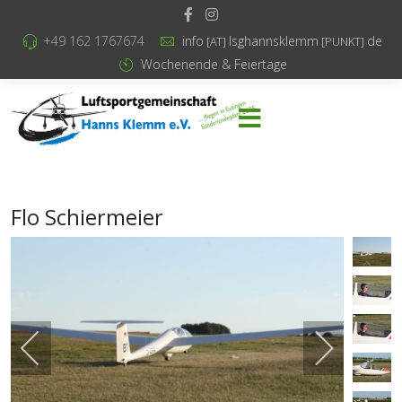
+49 162 1767674
info
lsghannsklemm
de
[AT]
[PUNKT]
Wochenende & Feiertage
Flo Schiermeier