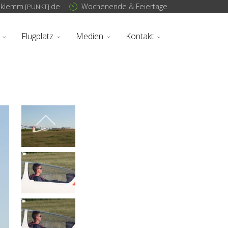
sklemm
de
Wochenende & Feiertage
[PUNKT]
Flugplatz
Medien
Kontakt