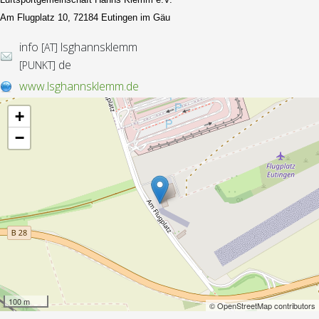
Am Flugplatz 10, 72184 Eutingen im Gäu
info
lsghannsklemm
[AT]
de
[PUNKT]
www.lsghannsklemm.de
+
−
100 m
© OpenStreetMap contributors