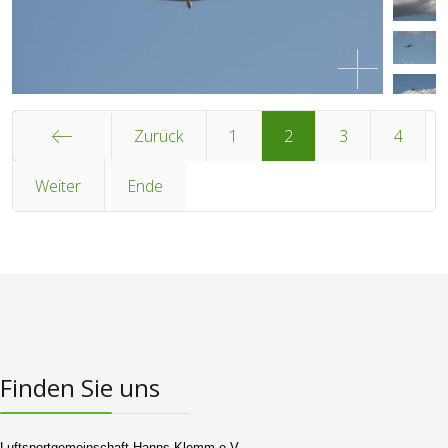
Zurück
1
2
3
4
Start
Weiter
Ende
Finden Sie uns
Luftsportgemeinschaft Hanns Klemm e.V.