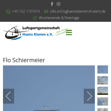
+49 162 1767674
info
lsghannsklemm
de
[AT]
[PUNKT]
Wochenende & Feiertage
Flo Schiermeier